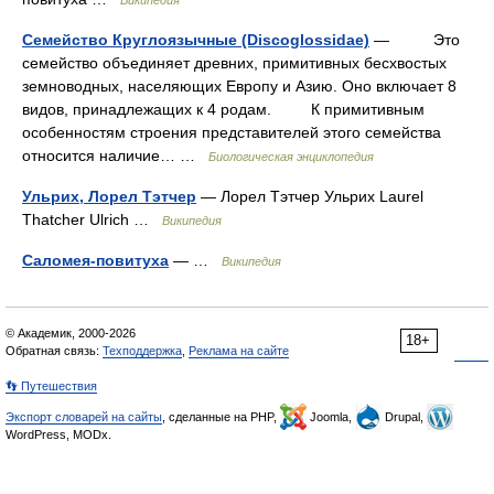
Википедия
Семейство Круглоязычные (Discoglossidae)
— Это
семейство объединяет древних, примитивных бесхвостых
земноводных, населяющих Европу и Азию. Оно включает 8
видов, принадлежащих к 4 родам. К примитивным
особенностям строения представителей этого семейства
относится наличие… …
Биологическая энциклопедия
Ульрих, Лорел Тэтчер
— Лорел Тэтчер Ульрих Laurel
Thatcher Ulrich …
Википедия
Саломея-повитуха
— …
Википедия
© Академик, 2000-2026
18+
Обратная связь:
Техподдержка
,
Реклама на сайте
👣 Путешествия
Экспорт словарей на сайты
, сделанные на PHP,
Joomla,
Drupal,
WordPress, MODx.