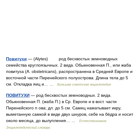
Повитухи
— (Alytes) род бесхвостых земноводных
семейства круглоязычных. 2 вида. Обыкновенная П., или жаба
повитуха (A. obstetricans), распространена в Средней Европе и
восточной части Пиренейского полуострова. Длина тела до 5
см. Откладка яиц и… …
Большая советская энциклопедия
ПОВИТУХИ
— род бесхвостых земноводных. 2 вида.
Обыкновенная П. (жаба П.) в Ср. Европе и в вост. части
Пиренейского п ова; дл. до 5 см. Самец наматывает икру,
выметанную самкой в виде двух шнуров, себе на бёдра и носит
около месяца, до вылупления… …
Естествознание.
Энциклопедический словарь