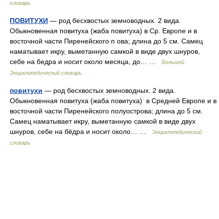
словарь
ПОВИТУХИ
— род бесхвостых земноводных. 2 вида.
Обыкновенная повитуха (жаба повитуха) в Ср. Европе и в
восточной части Пиренейского п ова; длина до 5 см. Самец
наматывает икру, выметанную самкой в виде двух шнуров,
себе на бедра и носит около месяца, до… …
Большой
Энциклопедический словарь
повитухи
— род бесхвостых земноводных. 2 вида.
Обыкновенная повитуха (жаба повитуха) в Средней Европе и в
восточной части Пиренейского полуострова; длина до 5 см.
Самец наматывает икру, выметанную самкой в виде двух
шнуров, себе на бёдра и носит около… …
Энциклопедический
словарь